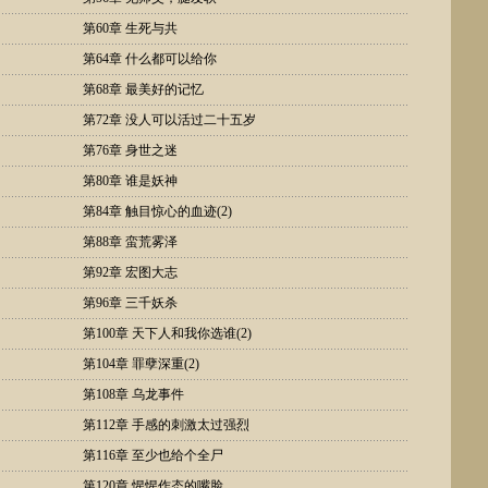
第60章 生死与共
第64章 什么都可以给你
第68章 最美好的记忆
第72章 没人可以活过二十五岁
第76章 身世之迷
第80章 谁是妖神
第84章 触目惊心的血迹(2)
第88章 蛮荒雾泽
第92章 宏图大志
第96章 三千妖杀
第100章 天下人和我你选谁(2)
第104章 罪孽深重(2)
第108章 乌龙事件
第112章 手感的刺激太过强烈
第116章 至少也给个全尸
第120章 惺惺作态的嘴脸