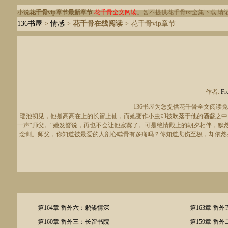
小说
花千骨vip章节最新章节
花千骨全文阅读
。暂不提供花千骨txt全集下载,请记住域名：
136书屋
>
情感
>
花千骨在线阅读
> 花千骨vip章节
作者:
F
136书屋为您提供花千骨全文阅读免
瑶池初见，他是高高在上的长留上仙，而她变作小虫却被吹落于他的酒盏之中
一声“师父。“她发誓说，再也不会让他寂寞了。可是绝情殿上的朝夕相伴，默
念剑。师父，你知道被最爱的人剖心噬骨有多痛吗？你知道悲伤至极，却依然
第164章 番外六：鹣鲽情深
第163章 番
第160章 番外三：长留书院
第159章 番