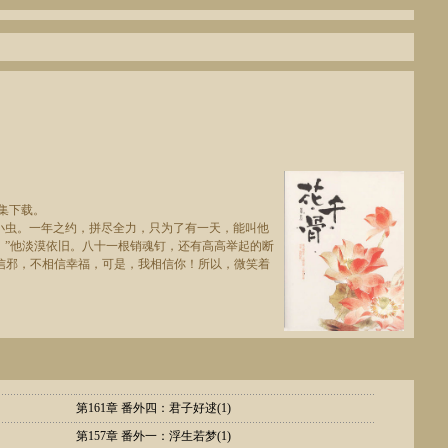
全集下载。
小虫。一年之约，拼尽全力，只为了有一天，能叫他
。”他淡漠依旧。八十一根销魂钉，还有高高举起的断
信邪，不相信幸福，可是，我相信你！所以，微笑着
第161章 番外四：君子好逑(1)
第157章 番外一：浮生若梦(1)