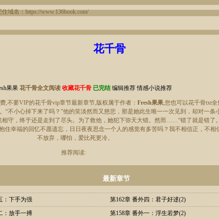
https://www.136book.com/
花千骨
resh果果
花千骨全文阅读
收藏花千骨
已完结
编辑推荐
情感小说推荐
费,不要VIP的花千骨vip章节最新章节,版权属于作者：
Fresh果果
,您也可以花千骨txt
。“不小心掉下来了吗？”他的笑淡然而又慈悲，那是她此生唯一一次见到，却对一条
然相守，终于还是走到了尽头。为了救他，她犯下弥天大错。然而……“错了就是错了
抱住幸福的回忆不愿遗忘，日日夜夜思念一个人的感觉有多苦吗？我不相信正，不相
不放弃，哪怕，爱比死更冷。
推荐阅读:
最新章节
外五：下手为强
第162章 番外四：君子好逑(2)
外二：放手一搏
第158章 番外一：浮生若梦(2)