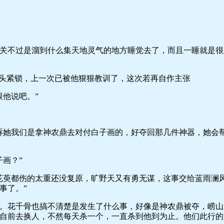
不过是溜到什么集天地灵气的地方睡觉去了，而且一睡就是很
头紧锁，上一次已被他狠狠教训了，这次若再自作主张
他说吧。”
她我们是拿神农鼎去对付白子画的，好夺回那几件神器，她会帮
画？”
萸都伤的太重还没复原，旷野天又有勇无谋，这事交给蓝雨澜风
事了。”
花千骨也搞不清楚是发生了什么事，好像是神农鼎被夺，崂山
自前去换人，不然每天杀一个，一直杀到他到为止。他们此行的