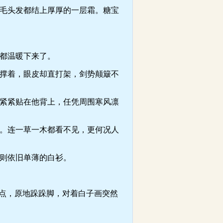
毛头发都结上厚厚的一层霜。糖宝
都温暖下来了。
撑着，眼皮却直打架，剑势颠簸不
紧紧贴在他背上，任凭周围寒风凛
。连一草一木都看不见，更何况人
则依旧单薄的白衫。
点，原地跺跺脚，对着白子画突然