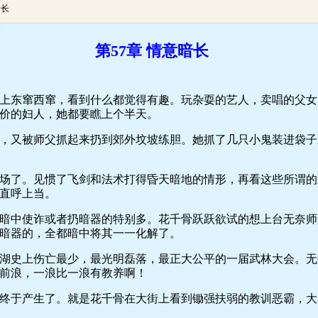
暗长
第57章 情意暗长
东窜西窜，看到什么都觉得有趣。玩杂耍的艺人，卖唱的父女
价的妇人，她都要瞧上个半天。
又被师父抓起来扔到郊外坟坡练胆。她抓了几只小鬼装进袋子
了。见惯了飞剑和法术打得昏天暗地的情形，再看这些所谓的
直呼上当。
中使诈或者扔暗器的特别多。花千骨跃跃欲试的想上台无奈师
暗器的，全都暗中将其一一化解了。
史上伤亡最少，最光明磊落，最正大公平的一届武林大会。无
前浪，一浪比一浪有教养啊！
于产生了。就是花千骨在大街上看到锄强扶弱的教训恶霸，大