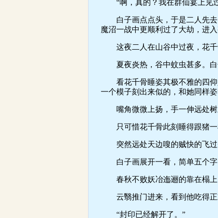
“啊，真的？我在群仙宴上见过
白子画点点头，于是二人先去了
魔沼一战中更顺利过了大劫，进入
这夜二人在山谷中过夜，花千骨
夏夜炎热，谷中蚊虫甚多。白子
看花千骨睡姿其极不雅的四仰八
一个模子刻出来似的，和她同样姿
嘴角微微上扬，手一伸远处树上
只可惜花千骨此刻睡得跟猪一样
突然远处天边嗖的贼快的飞过来
白子画展开一看，简单五个字
春秋不败妖冶迤逦的靠在榻上，
云翳推门进来，看到他吃得正欢
“封印已经解开了。”