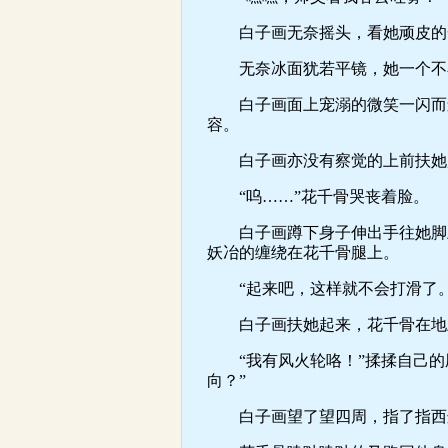
白子画无奈摇头，看她顽皮的
无奈冰面犹若平镜，她一个不小
白子画面上宠溺的微笑一闪而逝
容。
白子画亦没有察觉的上前扶她起
“呜……”花千骨哭丧着脸。
白子画蹲下身子伸出手往她脚上
妖冶的缠绕在花千骨腿上。
“起来吧，这样就不会打滑了。
白子画扶她起来，花千骨在地上
“我有风火轮咯！”揉揉自己的屁
向？”
白子画望了望四周，指了指西边