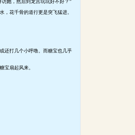
访她，然后到龙宫玩玩好不好？”
水，花千骨的道行更是突飞猛进。
或还打几个小呼噜。而糖宝也几乎
糖宝扇起风来。