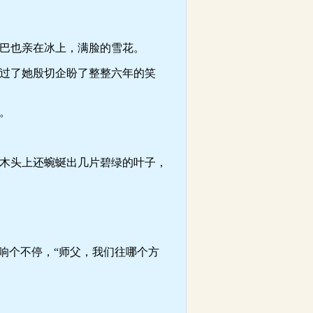
巴也亲在冰上，满脸的雪花。
过了她殷切企盼了整整六年的笑
。
木头上还蜿蜒出几片碧绿的叶子，
响个不停，“师父，我们往哪个方