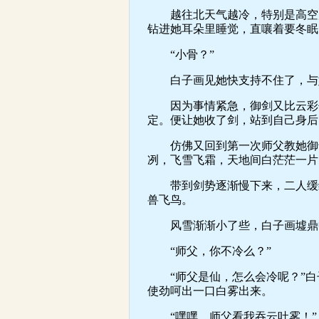
越往北天气越冷，特别是高空风
钻进她耳朵里睡觉，直嚷着要冬眠
“小骨？”
白子画见她快支持不住了，与她
因为事情紧急，御剑又比云彩什
定。便让她收了剑，站到自己身后
仿佛又回到第一次师父教她御剑
冽，飞雪飞霜，天地间白茫茫一片
带到剑势逐渐慢下来，二人缓缓
兽飞鸟。
风雪渐渐小了些，白子画墟鼎中
“师父，你不冷么？”
“师父是仙，怎么会冷呢？”白
使劲呵出一口白雾出来。
“嘿嘿，师父看我吞云吐雾！”