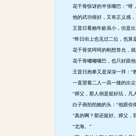
花千骨惊讶的半张嘴巴：“呀，
他的武功很好，又有正义感，一
王昔日看她年龄虽小，但是出手
“昨日街上也见过二位，也算是
花千骨笑呵呵的刚想答允，就听
花千骨嘟嘟嘴巴，也只好跟他挥
王昔日抱拳又是深深一拜：“救
一直望着二人一高一矮的出尘背
“师父，那人倒是挺好玩，凡人
白子画拍拍她的头：“他跟你倒
“真的啊？那还挺好。师父，我
“北海。”