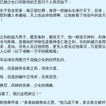
婚少女口间留传的王昔日个人简历如下：
于贫农世家，根正苗红啊，身背一把锄头出来打天下。后来，
想到傻人有傻福，天上也会掉馅饼啊，让他捡着了传说中的逆天
！
剑的超凡男子。暖意春秋，横笑天下。他一柄逆天神剑，剑身
冷与疼痛。是最灿烂华丽也是最神圣仁慈之剑。当剑的威力发挥
圣，是仙。没有人见过他愤怒，更无人曾见过他落泪，只是那云
人心碎（以下省略一万字的呱呱呱）
朵堵住周围万千花痴少女的狂呼乱叫。
，但是颇有名家之风，泱泱大度。
，但是的确中正伟岸，仪表堂堂。
范，武林的先锋，少女的偶像。
看了。我们走吧师父！”
抱拳拜道：“多谢姑娘救命之恩。”他几战下来，多次差点被对