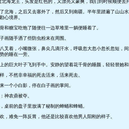
北海龙王，头发是红色的，又漂亮又豪爽，我们到时候顺便去拜
北海，之后又去塞外了，然后又到南疆。半年里踏遍了山山水
勘心境界。
和糖宝吃饱了随便往一边草堆里一躺便睡着了。
画随手洒了些防虫粉末在周围。
叉着，小嘴微张，鼻尖几滴汗水，呼吸忽大忽小忽长忽短，间
势的睡在一旁。
的巨大叶子飞到手中。安静的望着花千骨的睡颜，轻轻替她和
，不然非幸福的死去活来，活来死去。
一个小白影，停在白子画的掌间。
：神农鼎被夺。
桌前的盘子里放满了秘制的蝉蛹和蜂蛹。
，难免一阵反胃，他还是比较喜欢他男人阳刚的样子。