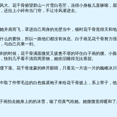
大。花千骨俯望群山一片雪白苍茫，冻得小身板儿直哆嗦，眉
，还拉上小碎布当门帘，不让冷风灌进去。
并肩而飞，罩进自己周身的光壁当中，顿时花千骨觉得天和地
么的要快，所以一路他们都没有休息。白子画见花千骨努力强
，与自己共乘一剑。
的时候，花千骨满面微笑又疲惫不堪的环住白子画的腰。小脸
，快到几乎看不清四周景物，她依旧睡得无比香甜。
下落。花千骨迷蒙的睁开眼睛，只看见一片连一片的巍峨冰川
取了件带毛边的白色狐裘袍子来给花千骨披上，系上带子，他
子画拍去她身上的的冰雪，输了些真气给她。她微微觉得暖和了