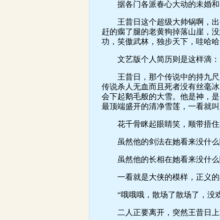
据各门各派春心大动的未婚和已
王昔日这个超级大帅锅啊，出生
赶的瘸了腿的老黄狗掉落山崖，没
功，笑傲武林，独步天下，哇哈哈
文艺版个人简历则是这样滴：
王昔日，那个传说中的持九尺之
传说杀人无血而且死者没有丝毫冰
会下起鹅毛般的大雪。他是神，是
最顶端盛开的清净雪莲，一看就叫
花千骨眯起眼睛笑，顺带捂住耳
虽然他的剑法在她看来没什么啦
虽然他的长相在她看来没什么啦
一看就是大侠的模样，正义的典
“哦哦哦，散场了散场了，没戏
二人正要离开，突然王昔日上前