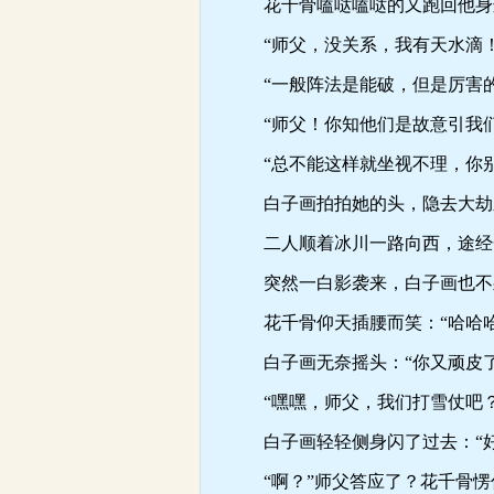
花千骨嗑哒嗑哒的又跑回他身
“师父，没关系，我有天水滴！
“一般阵法是能破，但是厉害的
“师父！你知他们是故意引我们
“总不能这样就坐视不理，你别
白子画拍拍她的头，隐去大劫
二人顺着冰川一路向西，途经一
突然一白影袭来，白子画也不
花千骨仰天插腰而笑：“哈哈哈
白子画无奈摇头：“你又顽皮了
“嘿嘿，师父，我们打雪仗吧？
白子画轻轻侧身闪了过去：“好
“啊？”师父答应了？花千骨愣