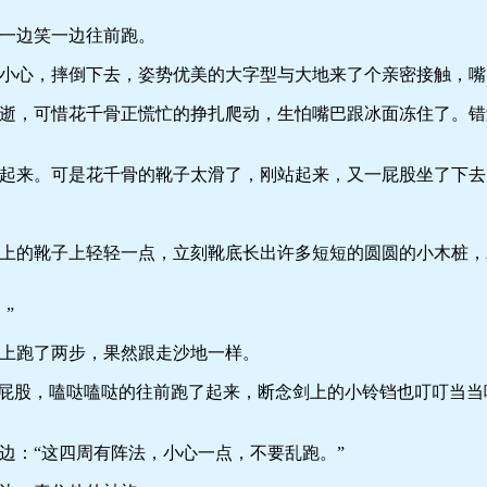
一边笑一边往前跑。
心，摔倒下去，姿势优美的大字型与大地来了个亲密接触，嘴
，可惜花千骨正慌忙的挣扎爬动，生怕嘴巴跟冰面冻住了。错
来。可是花千骨的靴子太滑了，刚站起来，又一屁股坐了下去
的靴子上轻轻一点，立刻靴底长出许多短短的圆圆的小木桩，
”
跑了两步，果然跟走沙地一样。
股，嗑哒嗑哒的往前跑了起来，断念剑上的小铃铛也叮叮当当
：“这四周有阵法，小心一点，不要乱跑。”