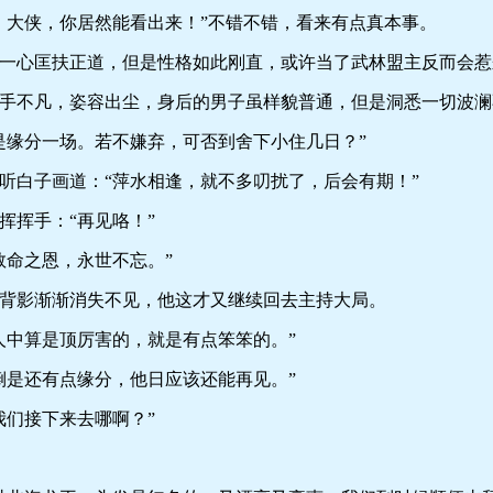
大侠，你居然能看出来！”不错不错，看来有点真本事。
心匡扶正道，但是性格如此刚直，或许当了武林盟主反而会惹
不凡，姿容出尘，身后的男子虽样貌普通，但是洞悉一切波澜
缘分一场。若不嫌弃，可否到舍下小住几日？”
白子画道：“萍水相逢，就不多叨扰了，后会有期！”
挥手：“再见咯！”
命之恩，永世不忘。”
影渐渐消失不见，他这才又继续回去主持大局。
中算是顶厉害的，就是有点笨笨的。”
是还有点缘分，他日应该还能再见。”
们接下来去哪啊？”