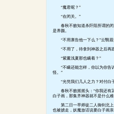
“魔君呢？”
“在闭关。”
春秋不败知道杀阡陌所谓的闭关
是养颜。
“不用禀告他一下么？”云翳眉
“不用了，待拿到神器之后再跟
“紫薰浅夏那也瞒着？”
“不瞒还能怎样，你以为你告诉
怪。”
“光凭我们几人之力？对付白子
春秋不败摇摇头：“你我还有茈
白子画，那集齐神器就不是什么难
第二日一早师徒二人御剑北上。
也被掳走，妖魔放话说要白子画亲