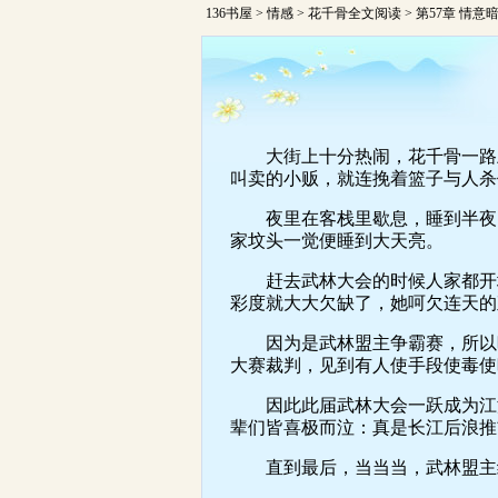
136书屋
>
情感
>
花千骨全文阅读
> 第57章 情意
大街上十分热闹，花千骨一路上
叫卖的小贩，就连挽着篮子与人杀
夜里在客栈里歇息，睡到半夜，
家坟头一觉便睡到大天亮。
赶去武林大会的时候人家都开场
彩度就大大欠缺了，她呵欠连天的
因为是武林盟主争霸赛，所以暗
大赛裁判，见到有人使手段使毒使
因此此届武林大会一跃成为江湖
辈们皆喜极而泣：真是长江后浪推
直到最后，当当当，武林盟主终