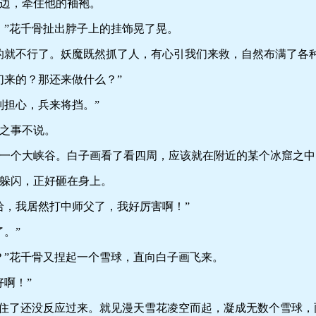
边，牵住他的袖袍。
”花千骨扯出脖子上的挂饰晃了晃。
就不行了。妖魔既然抓了人，有心引我们来救，自然布满了各种
来的？那还来做什么？”
担心，兵来将挡。”
之事不说。
个大峡谷。白子画看了看四周，应该就在附近的某个冰窟之中
躲闪，正好砸在身上。
，我居然打中师父了，我好厉害啊！”
。”
”花千骨又捏起一个雪球，直向白子画飞来。
啊！”
住了还没反应过来。就见漫天雪花凌空而起，凝成无数个雪球，