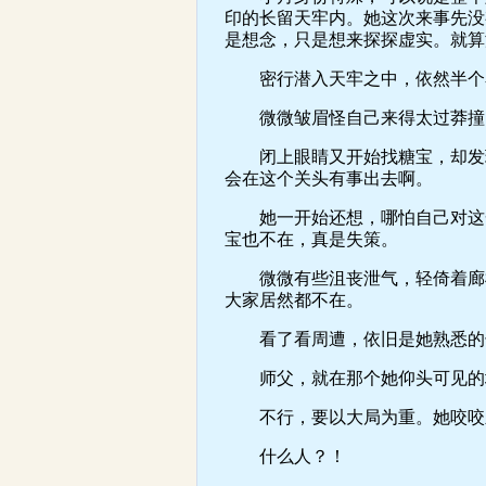
印的长留天牢内。她这次来事先没
是想念，只是想来探探虚实。就算
密行潜入天牢之中，依然半个看
微微皱眉怪自己来得太过莽撞，
闭上眼睛又开始找糖宝，却发现
会在这个关头有事出去啊。
她一开始还想，哪怕自己对这一
宝也不在，真是失策。
微微有些沮丧泄气，轻倚着廊柱
大家居然都不在。
看了看周遭，依旧是她熟悉的长
师父，就在那个她仰头可见的
不行，要以大局为重。她咬咬牙
什么人？！