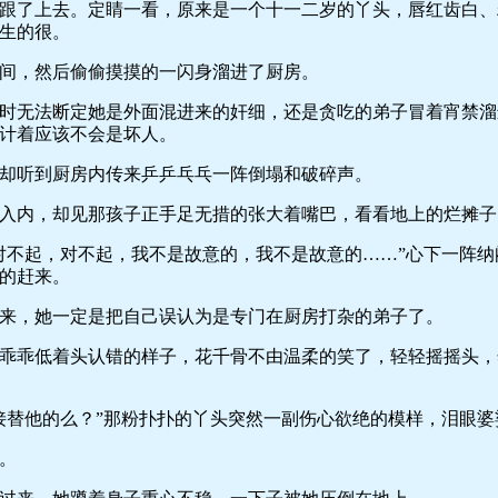
了上去。定睛一看，原来是一个十一二岁的丫头，唇红齿白、
生的很。
，然后偷偷摸摸的一闪身溜进了厨房。
无法断定她是外面混进来的奸细，还是贪吃的弟子冒着宵禁溜
计着应该不会是坏人。
听到厨房内传来乒乒乓乓一阵倒塌和破碎声。
内，却见那孩子正手足无措的张大着嘴巴，看看地上的烂摊子
不起，对不起，我不是故意的，我不是故意的……”心下一阵纳
的赶来。
，她一定是把自己误认为是专门在厨房打杂的弟子了。
乖低着头认错的样子，花千骨不由温柔的笑了，轻轻摇摇头，
替他的么？”那粉扑扑的丫头突然一副伤心欲绝的模样，泪眼婆
。