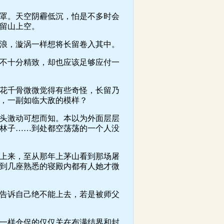
罩。天空阴霾低沉，怕是不多时会
留山上空。
浪，漩涡一样想将长留卷入其中。
不十分精致，却也应该足够应付一
花千骨微微觉得有些奇怪，长留乃
，一副如临大敌的模样？
头激动可想而知。本以为外面层层
林子……到处都空荡荡的一个人没
上来，至从那年上茅山看到那场屠
到几座熟悉的寝殿内都有人她才微
告诉自己绝不能上去，若是被师父
一样仓促的仅仅关在布满结界和封