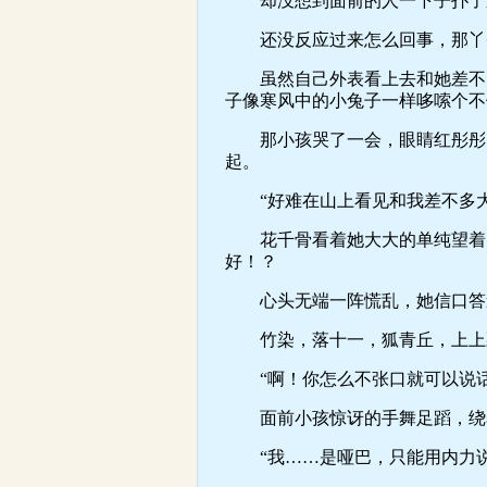
却没想到面前的人一下子扑了过
还没反应过来怎么回事，那丫头
虽然自己外表看上去和她差不多
子像寒风中的小兔子一样哆嗦个不
那小孩哭了一会，眼睛红彤彤的
起。
“好难在山上看见和我差不多大
花千骨看着她大大的单纯望着自
好！？
心头无端一阵慌乱，她信口答道
竹染，落十一，狐青丘，上上飘
“啊！你怎么不张口就可以说话
面前小孩惊讶的手舞足蹈，绕着
“我……是哑巴，只能用内力说