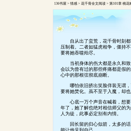
136书屋
>
情感
>
花千骨全文阅读
> 第101章 桃
自从出了蛮荒，花千骨时刻都能
压制着。二者如猛虎相争，僵持不
要将她吞噬殆尽。
当初身体的伤大都是永久和致命
会以为曾有过的那些疼痛都是假的
心中的那根弦彻底崩断。
哪怕依旧挤出笑脸佯装无谓，可
要将她焚化。虽不至于入魔，却也
心底一万个声音在喊着，想要见
年了，她了解也绝对相信师父的为
人为徒，此事必定别有内情。
回长留的归心似箭，太多的话，
能让他见到自己。