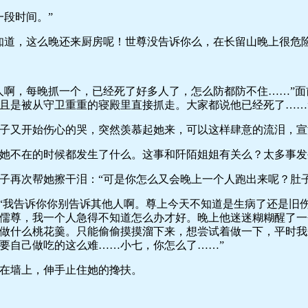
段时间。”
道，这么晚还来厨房呢！世尊没告诉你么，在长留山晚上很危险
，每晚抓一个，已经死了好多人了，怎么防都防不住……”面
且是被从守卫重重的寝殿里直接抓走。大家都说他已经死了……
又开始伤心的哭，突然羡慕起她来，可以这样肆意的流泪，宣
不在的时候都发生了什么。这事和阡陌姐姐有关么？太多事发
再次帮她擦干泪：“可是你怎么又会晚上一个人跑出来呢？肚子
我告诉你你别告诉其他人啊。尊上今天不知道是生病了还是旧
儒尊，我一个人急得不知道怎么办才好。晚上他迷迷糊糊醒了一
做什么桃花羹。只能偷偷摸摸溜下来，想尝试着做一下，平时我
要自己做吃的这么难……小七，你怎么了……”
墙上，伸手止住她的搀扶。