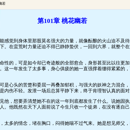
花幽若
第101章 桃花幽若
感觉到身体里那股莫名强大的力量，就像酝酿的火山迫不及待
下。在蛮荒时力量还迫不得已静静蛰伏，一回到六界，就整个在
性的，可是如今却已奇迹般的全部愈合，身形甚至比以往更加
。这一年发生了太多事，身心俱疲的她一直强撑着绷得紧紧的，
是心头的苦楚和委屈一再叠加郁积，与强大的妖神之力混合，
是内伤不轻。发泄一场后总算平静下来，终于肯理智认真的面对
他，想要弄清楚她不在的这一年到底都发生了什么。说她固执
人。他既然在天下人面前说了今生只收一个徒弟，在没有逐自己
太多的情念，堵在胸口，闷得她喘不过气来。她是想见师父，