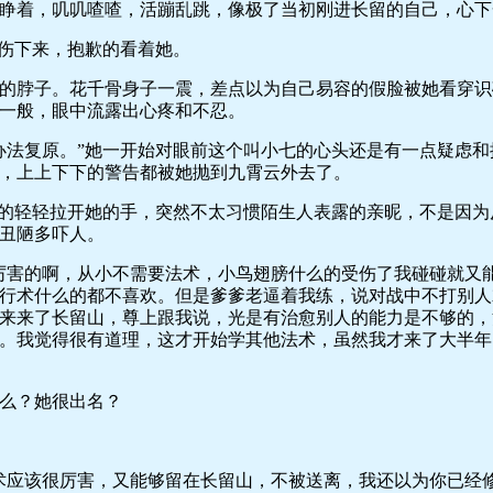
着，叽叽喳喳，活蹦乱跳，像极了当初刚进长留的自己，心下
伤下来，抱歉的看着她。
脖子。花千骨身子一震，差点以为自己易容的假脸被她看穿识
一般，眼中流露出心疼和不忍。
法复原。”她一开始对眼前这个叫小七的心头还是有一点疑虑和
，上上下下的警告都被她抛到九霄云外去了。
的轻轻拉开她的手，突然不太习惯陌生人表露的亲昵，不是因为
丑陋多吓人。
害的啊，从小不需要法术，小鸟翅膀什么的受伤了我碰碰就又能
行术什么的都不喜欢。但是爹爹老逼着我练，说对战中不打别人
来来了长留山，尊上跟我说，光是有治愈别人的能力是不够的，
。我觉得很有道理，这才开始学其他法术，虽然我才来了大半年
么？她很出名？
应该很厉害，又能够留在长留山，不被送离，我还以为你已经修