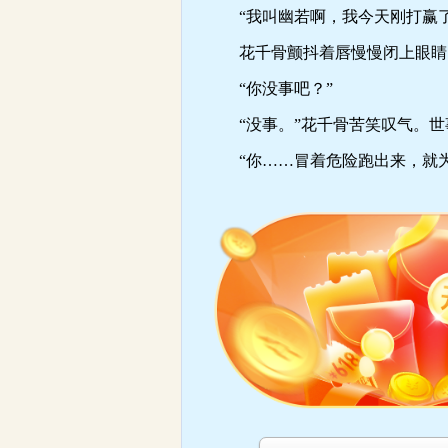
“我叫幽若啊，我今天刚打赢了
花千骨颤抖着唇慢慢闭上眼睛。
“你没事吧？”
“没事。”花千骨苦笑叹气。世
“你……冒着危险跑出来，就为