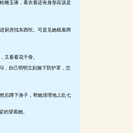
粉雕玉琢，看衣着还有身形应该是
进厨房找东西吃。可是见她梳着两
，又看看花千骨。
闷，自己明明立刻施下防护罩，怎
然后蹲下身子，帮她清理地上乱七
娑的望着她。