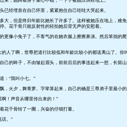
来，她蹲着身子重心不稳，一下子被她压倒在地上。
已经埋首在自己怀里，紧紧抱住自己哇哇大哭起来。
大，但是终归年龄比她长了许多了。这样被她压在地上，难免
停。花千骨只能反射性的轻拍她后背无声的安慰着。
更像小兔子了，不客气的在她衣服上擦擦鼻涕。然后笨拙的爬
的人了啊，世尊把道行比较低和年龄比较小的都送离山了。你叫
己的眸子，不由皱起眉头，前前后后的事连起来一想，长留山
：“我叫小七。”
，火夕，舞青萝。字辈算起来，自己的确是三尊弟子里最小的
啊！声音从哪里传出来的！”
花千骨转了一圈，兴奋的仔细打量。
话。”