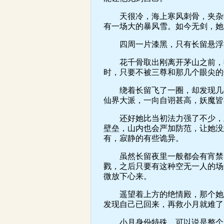
天很冷，海上寒风刺骨，夹杂着
有一场大的暴风雪。如今无剑，她
四周一片漆黑，只有长留悬浮海
花千骨取出刚离开茅山之前，按
时，只要不被三尊和那几个眼尖的
绕着长留飞了一圈，却发现几条
仙界大派，一向自诩甚高，妖魔皆
还好她比当初法力强了不少，虽
壁垒，山内也会严加防范，让她没
有，寂静的有些诡异。
虽然长留夜里一般都会有宵禁，
戮，之后只要有这种空无一人的场
微放下心来。
遥望着上方的绝情殿，那个她思
发现自己已回来，再救小月就难了
小月身份特殊，可以说是整个六