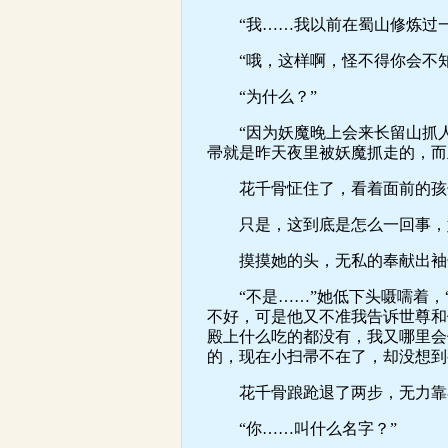
“我……我以前在蜀山修炼过一
“哦，这样啊，怪不得你会不知
“为什么？”
“因为妖魔晚上会来长留山抓人啊
帚就是昨天夜里被妖魔抓走的，而
花千骨怔住了，看着面前的孩子
只是，这到底是怎么一回事，她
摸摸她的头，无私的奉献出袖子
“不是……”她低下头嗫嚅着，“
不好，可是他又不准我告诉世尊和
殿上什么吃的都没有，我又哪里会
的，现在小扫帚不在了，却没想到
花千骨踉跄退了两步，无力靠在
“你……叫什么名字？”