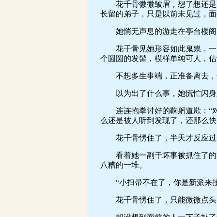
花千骨微微皱眉，想了想还是跟
长留的弟子，只是以前未见过，面
她悄无声息的游走在亭台楼阁间
花千骨见她形容如此鬼祟，一时
个圆圆的发髻，模样单纯可人，估
不想多生事端，正准备离去，却
以为出了什么事，她慌忙闪身入
连连抱拳讨好的鞠躬道歉：“对
么还是被人听到发现了，还那么快
花千骨愣住了，半天才反应过来
看着她一副干坏事被抓住了的乖
八糟的一堆。
“小扫帚不在了，你是新派来接
花千骨愣住了，只能微微点头