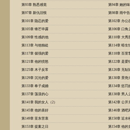
第93章 熟悉感觉
第94章 她的
第97章 新仇旧恨
第98章 雨中
第101章 隐忍的爱
第102章 办公
第105章 锋芒毕露
第106章 口角
第109章 性感的他
第110章 大秀
第113章 与他独处
第114章 暗生
第117章 倔强的爱
第118章 百里
第121章 他的愤怒
第122章 是爱
第125章 木子反常
第126章 无耻
第129章 沉沦的爱
第130章 景尧
第133章 奉子成婚
第134章 惩罚
第137章 荡漾的心
第138章 男
第141章 我的女人（2）
第142章 公开
第145章 他的喜好
第146章 酒吧
第149章 亚东苦衷
第150章 近水
第153章 提案之日
第154章 他的