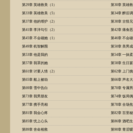
第29章 英雄救美（1）
第30章 英雄
第33章 英雄救美（5）
第34章 醉后
第37章 他的维护（2）
第38章 古怪
第41章 李洋勾引（2）
第42章 痛食
第45章 不会碰她（1）
第46章 不会
第49章 机智解围
第50章 美男
第53章 他是我的
第54章 一抹
第57章 我罩的她
第58章 生日
第61章 讨要人情（2）
第62章 上门
第65章 船上被劫
第66章 声名
第69章 雪中告白
第70章 专属
第73章 我男朋友
第74章 饭局
第77章 携手亮相
第78章 全场
第81章 我会心疼
第82章 百里
第85章 忧上心头
第86章 酒吧
第89章 舍命相救
第90章 青涩