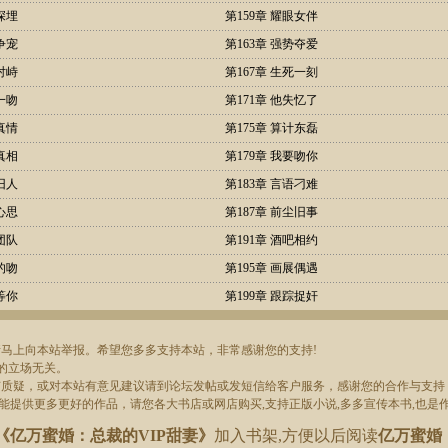
深埋
第159章 耀眼女伴
争宠
第163章 强势夺爱
对峙
第167章 生死一刻
一吻
第171章 他失忆了
真情
第175章 算计东磊
真相
第179章 我要吻你
旧人
第183章 言语刁难
心思
第187章 前尘旧事
团队
第191章 酒吧相约
的吻
第195章 画展偶遇
等你
第199章 跟踪捉奸
请马上向本站举报。希望您多多支持本站，非常感谢您的支持!
的立场无关。
有质疑，或对本站有意见建议请到论坛发帖或发短信给客户服务，感谢您的合作与支持
能提供更多更好的作品，请您各大书店或网店购买,支持正版小说,多多宣传本书,也是
《亿万蜜婚：总裁的VIP甜妻》
加入书架,方便以后阅读
亿万蜜婚