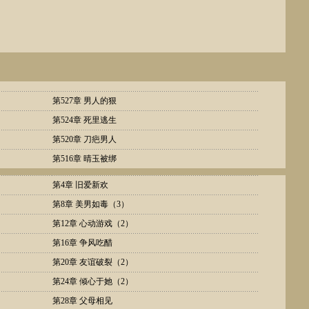
第527章 男人的狠
第524章 死里逃生
第520章 刀疤男人
第516章 晴玉被绑
第4章 旧爱新欢
第8章 美男如毒（3）
第12章 心动游戏（2）
第16章 争风吃醋
第20章 友谊破裂（2）
第24章 倾心于她（2）
第28章 父母相见