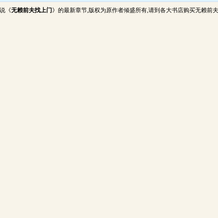
说《
无赖前夫找上门
》的最新章节,版权为原作者倾盛所有,请到各大书店购买无赖前夫