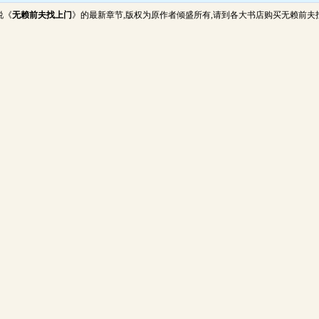
说《
无赖前夫找上门
》的最新章节,版权为原作者倾盛所有,请到各大书店购买无赖前夫