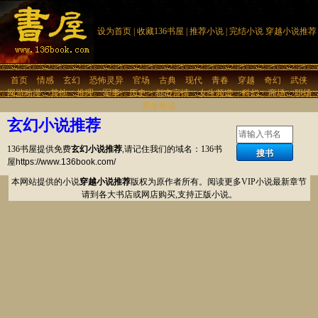
设为首页
|
收藏136书屋
|
推荐小说
|
完结小说
穿越小说推荐
首页
情感
玄幻
恐怖灵异
官场
古典
现代
青春
穿越
奇幻
武侠
网游动漫
其他
推理
军事
历史
都市言情
女生频道
科幻
商场
职场
男生频道
玄幻小说推荐
136书屋提供免费
玄幻小说推荐
,请记住我们的域名：136书
屋
https://www.136book.com/
本网站提供的小说
穿越小说推荐
版权为原作者所有。阅读更多VIP小说最新章节
请到各大书店或网店购买,支持正版小说。