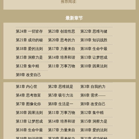
推荐阅读:
最新章节
第24章 一切皆存
第23章 创造性思
第22章 思维与健
你心中
第21章 成功的秘
维
第20章 思考的力
康
第19章 知识战胜
诀
第18章 爱的法则
量
第17章 力量来自
恐惧
第16章 生命中最
第15章 洞察力是
镇静
第14章 培养和谐
重要的是什么
第13章 让梦想成
心灵的力量
第12章 集中精
的精神态度
第11章 万事万物
真
第10章 因果法则
力，专注思考
第9章 改变自己
都有规律可循
第1章 内心世
第2章 思维就是
第3章 自我的力
界，新的力量
第4章 思考致富
能量
第5章 吸引力法
量是最强大的
第6章 需求——
第7章 图像化你
则与收获
第8章 生活是一
行动——收获
第9章 改变自己
的人生目标
第10章 因果法则
首宁静和谐的乐
第11章 万事万物
第12章 集中精
第13章 让梦想成
曲
都有规律可循
第14章 培养和谐
力，专注思考
第15章 洞察力是
真
第16章 生命中最
的精神态度
第17章 力量来自
心灵的力量
第18章 爱的法则
重要的是什么
第19章 知识战胜
镇静
第20章 思考的力
第21章 成功的秘