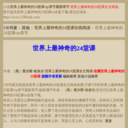
小说
世界上最神奇的24堂课vip章节最新章节
世界上最神奇的24堂课全文阅读
。
暂不提供世界上最神奇的24堂课txt全集下载,请记住域名：
https://www.136book.com/
136书屋
>
其他
>
世界上最神奇的24堂课在线阅读
> 世界上最神奇的
24堂课vip章节
世界上最神奇的24堂课
作者:
（美）查尔斯·哈奈尔
世界上最神奇的24堂课全文阅读
收藏世界上最神奇的
24堂课
提醒作者更新
编辑推荐
其他小说推荐
136书屋为您提供世界上最神奇的24堂课全文阅读免费,不要VIP的世界上最神奇的
24堂课vip章节最新章节,版权属于作者：
（美）查尔斯·哈奈尔
,您也可以世界上最
神奇的24堂课txt全集下载。
有些人无需怎么费神就能功成名就，财富和权利仿佛唾手可得；还有些人历经艰
辛终于获得成功；而另一些人则在实现理想和抱负的过程中遭到彻底的失败。为
什么有人轻易就能成功，有人费了老大的劲才能成功，而有人则根本无法成功
呢？显然不可能是身体上的原因，要不然最强壮的人应该是这个世界上最成功的
人。人与人的根本差别不是身体上的。而是心灵上的。心灵具有创...
更多