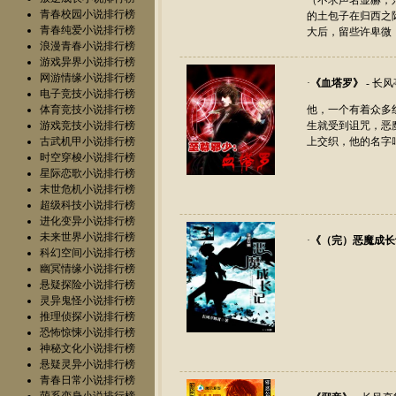
（不求声名显赫，
青春校园小说排行榜
的土包子在归西之
青春纯爱小说排行榜
大后，留些许卑
浪漫青春小说排行榜
游戏异界小说排行榜
网游情缘小说排行榜
·
《
血塔罗
》
- 长
电子竞技小说排行榜
体育竞技小说排行榜
他，一个有着众多
游戏竞技小说排行榜
生就受到诅咒，恶
古武机甲小说排行榜
上交织，他的名字
时空穿梭小说排行榜
星际恋歌小说排行榜
末世危机小说排行榜
超级科技小说排行榜
进化变异小说排行榜
未来世界小说排行榜
·
《
（完）恶魔成长
科幻空间小说排行榜
幽冥情缘小说排行榜
悬疑探险小说排行榜
灵异鬼怪小说排行榜
推理侦探小说排行榜
恐怖惊悚小说排行榜
神秘文化小说排行榜
悬疑灵异小说排行榜
青春日常小说排行榜