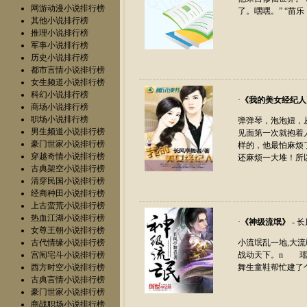
网游动漫小说排行榜
了。嘿嘿。” “苗
其他小说排行榜
推理小说排行榜
军事小说排行榜
历史小说排行榜
都市言情小说排行榜
女生频道小说排行榜
科幻小说排行榜
·
《
我的美女经纪人
商场小说排行榜
职场小说排行榜
弹弹琴，泡泡妞，
男生频道小说排行榜
见面第一次就抱着
豪门世家小说排行榜
样的，他最怕麻烦
穿越奇情小说排行榜
还麻烦一大堆！所
古典架空小说排行榜
清穿民国小说排行榜
经商种田小说排行榜
上古蛮荒小说排行榜
热血江湖小说排行榜
·
《
神级流氓
》
- 
女尊王朝小说排行榜
古代情缘小说排行榜
小流氓乱一地,大
宫闱宅斗小说排行榜
战动天下。n 瑶光
西方时空小说排行榜
舞生童鞋帮忙建了个群
古典言情小说排行榜
豪门世家小说排行榜
商战职场小说排行榜