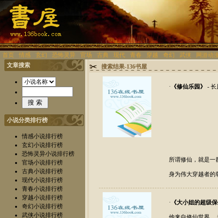
首页
情感
玄幻
恐怖灵异
官场
古典
现代
青春
穿越
奇幻
武侠
网游动
文章搜索
搜索结果-136书屋
·
《
修仙乐园
》
- 
小说分类排行榜
情感小说排行榜
玄幻小说排行榜
恐怖灵异小说排行榜
所谓修仙，就是一
官场小说排行榜
古典小说排行榜
身为伟大穿越者的
现代小说排行榜
青春小说排行榜
穿越小说排行榜
·
《
大小姐的超级保
奇幻小说排行榜
武侠小说排行榜
他来自修仙世界。 