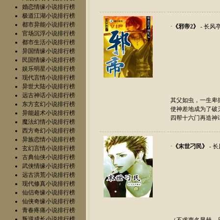
婚恋情缘小说排行榜
极道江湖小说排行榜
都市异能小说排行榜
·
《
邪帝2
》
- 长风
官场沉浮小说排行榜
都市生活小说排行榜
异国情缘小说排行榜
民国情缘小说排行榜
娱乐明星小说排行榜
现代言情小说排行榜
异世大陆小说排行榜
远古神话小说排行榜
其父如虫，一生卑
东方玄幻小说排行榜
使神差地成为了破
异能超术小说排行榜
四帮十六门再造神
魔法幻情小说排行榜
西方奇幻小说排行榜
异族恋情小说排行榜
·
《
末世刁民
》
- 
玄幻言情小说排行榜
古典仙侠小说排行榜
武侠情缘小说排行榜
远古洪荒小说排行榜
现代修真小说排行榜
仙侣奇缘小说排行榜
仙侠奇缘小说排行榜
青春疼痛小说排行榜
叛逆成长小说排行榜