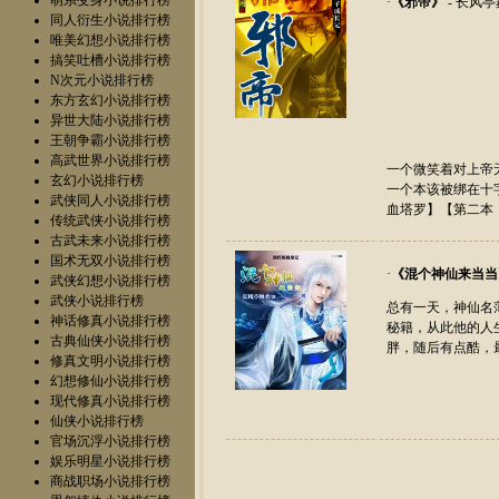
萌系变身小说排行榜
·
《
邪帝
》
- 长风
同人衍生小说排行榜
唯美幻想小说排行榜
搞笑吐槽小说排行榜
N次元小说排行榜
东方玄幻小说排行榜
异世大陆小说排行榜
王朝争霸小说排行榜
高武世界小说排行榜
一个微笑着对上帝
玄幻小说排行榜
一个本该被绑在十
武侠同人小说排行榜
血塔罗
】【第二本
传统武侠小说排行榜
古武未来小说排行榜
国术无双小说排行榜
·
《
混个神仙来当当
武侠幻想小说排行榜
武侠小说排行榜
总有一天，神仙名
神话修真小说排行榜
秘籍，从此他的人
古典仙侠小说排行榜
胖，随后有点酷，
修真文明小说排行榜
幻想修仙小说排行榜
现代修真小说排行榜
仙侠小说排行榜
官场沉浮小说排行榜
娱乐明星小说排行榜
商战职场小说排行榜