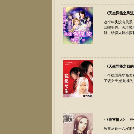
·
《
天生异能之风流
这个年头没有关系
回哪里去。丢垃圾
姐，结识火辣小萝
·
《
天生异能之我的
一个德国藉华裔美
了该女子,使她成为了
·
《
高官情人
》
- 
故事从她十六岁那年开