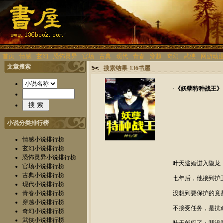
首页
情感
玄幻
恐怖灵异
官场
古典
现代
青春
穿越
奇幻
武侠
网游动
文章搜索
搜索结果-136书屋
·
《
妖孽特种战王
》
小说分类排行榜
情感小说排行榜
玄幻小说排行榜
恐怖灵异小说排行榜
叶天逃婚进入隐龙
官场小说排行榜
古典小说排行榜
七年后，他接到护
现代小说排行榜
青春小说排行榜
没想到要保护的竟
穿越小说排行榜
不接受任务，是抗
奇幻小说排行榜
武侠小说排行榜