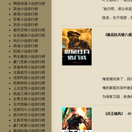
叶天郁闷了：我没
网游动漫小说排行榜
其他小说排行榜
“执行吧。谁让你
推理小说排行榜
隐龙，生不现形，
军事小说排行榜
历史小说排行榜
都市言情小说排行榜
·
《
极品狂兵猪八戒
女生频道小说排行榜
科幻小说排行榜
商场小说排行榜
职场小说排行榜
男生频道小说排行榜
豪门世家小说排行榜
穿越奇情小说排行榜
古典架空小说排行榜
清穿民国小说排行榜
俺老猪回来了，回
经商种田小说排行榜
俺的家园岂容外敌
上古蛮荒小说排行榜
热血江湖小说排行榜
为保家卫国，粉身
女尊王朝小说排行榜
古代情缘小说排行榜
宫闱宅斗小说排行榜
·
《
兵王雄风
》
- 
西方时空小说排行榜
古典言情小说排行榜
豪门世家小说排行榜
商战职场小说排行榜