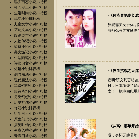
现实百态小说排行榜
社会乡土小说排行榜
生活时尚小说排行榜
·
《
风流异能妻妾成
现实小说排行榜
儿童文学小说排行榜
异能需美女合体，
评论文集小说排行榜
就那么有美女缘呢
影视剧本小说排行榜
人物传记小说排行榜
短篇小说小说排行榜
美文游记小说排行榜
生活随笔小说排行榜
诗歌散文小说排行榜
短篇小说排行榜
·
《
热血抗战之天虎
剑与魔法小说排行榜
现代魔法小说排行榜
说明:该文其它站曾
黑暗幻想小说排行榜
日，日本偷袭了珍
史诗奇幻小说排行榜
之下，故事由此展开
另类幻想小说排行榜
历史神话小说排行榜
奇幻小说排行榜
衍生同人小说排行榜
原生幻想小说排行榜
搞笑吐槽小说排行榜
·
《
从高中那年开始
变身入替小说排行榜
我，身怀无聊异能
青春日常小说排行榜