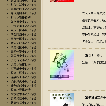
恩怨情仇小说排行榜
都市生活小说排行榜
青春校园小说排行榜
异术超能小说排行榜
农民大学生当保安
都市小说排行榜
接着长高变帅，还
架空历史小说排行榜
上古先秦小说排行榜
虐狂徒、掌权柄，
秦汉三国小说排行榜
两晋隋唐小说排行榜
守护邻家姐姐、清
五代十国小说排行榜
挥金如土，阅尽白
两宋元明小说排行榜
清史民国小说排行榜
民间传说小说排行榜
·
《
晋升
》
- 神七
外国历史小说排行榜
历史传记小说排行榜
这是一个关于残酷竞
历史小说排行榜
军事战争小说排行榜
军旅生涯小说排行榜
谍战特工小说排行榜
抗战烽火小说排行榜
战争幻想小说排行榜
军事小说排行榜
风水秘术小说排行榜
·
《
修真练性三界中
灵异鬼怪小说排行榜
悬疑侦探小说排行榜
狼......狼......狼.......