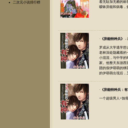
着无耻加无赖的标
二次元小说排行榜
暧昧异能和病毒，
·
《
异能特种兵
》
-
罗成从大学逃学想
老林深处隐藏着的
小混混，与中学的
家。他整天东游西
团的假伊萌萌的绑
的伊萌萌出现后，
·
《
异能特种兵：有
一个超级男人+蚀骨缠绵