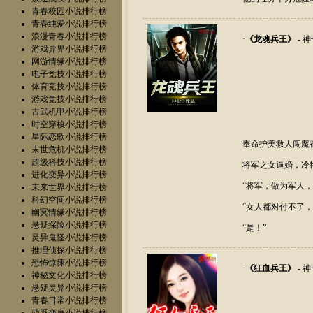
青春校园小说排行榜
青春纯爱小说排行榜
浪漫青春小说排行榜
·
《
龙魂兵王
》
- 
游戏异界小说排行榜
网游情缘小说排行榜
电子竞技小说排行榜
体育竞技小说排行榜
游戏竞技小说排行榜
古武机甲小说排行榜
时空穿梭小说排行榜
星际恋歌小说排行榜
奉命护美救人闯魔
末世危机小说排行榜
超级科技小说排行榜
将军之女逼婚，冷
进化变异小说排行榜
“将军，做为军人
未来世界小说排行榜
科幻空间小说排行榜
“女人都对付不了
幽冥情缘小说排行榜
悬疑探险小说排行榜
“是！”
灵异鬼怪小说排行榜
推理侦探小说排行榜
恐怖惊悚小说排行榜
·
《
狂血兵王
》
- 
神秘文化小说排行榜
悬疑灵异小说排行榜
青春日常小说排行榜