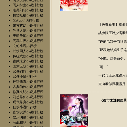
萌系变身小说排行榜
同人衍生小说排行榜
唯美幻想小说排行榜
搞笑吐槽小说排行榜
N次元小说排行榜
【免费新书】奉命
东方玄幻小说排行榜
异世大陆小说排行榜
战狼狼王叶少满脸
王朝争霸小说排行榜
高武世界小说排行榜
“你的老对手恐怕
玄幻小说排行榜
“那和她结婚生子这
武侠同人小说排行榜
传统武侠小说排行榜
“不能。这是命令。
古武未来小说排行榜
国术无双小说排行榜
“是。”
武侠幻想小说排行榜
一代兵王从此踏入
武侠小说排行榜
神话修真小说排行榜
走向看似风花雪月
古典仙侠小说排行榜
修真文明小说排行榜
幻想修仙小说排行榜
·
《
都市之透视医典
现代修真小说排行榜
仙侠小说排行榜
官场沉浮小说排行榜
娱乐明星小说排行榜
商战职场小说排行榜