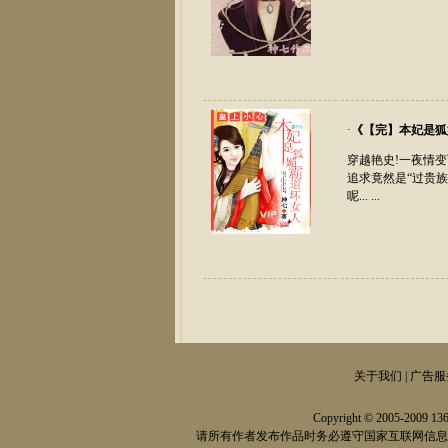
·
《
【完】本妃是狐
穿越艳史!一夜情变两
追求竟然是“过贵
呢... ...
关于我们 | 广告服务
Copyright © 2005-2009
13
请所有作者发布作品时务必遵守国家互联网信息