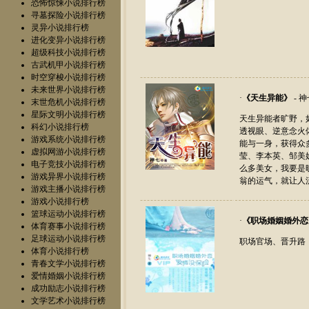
恐怖惊悚小说排行榜
寻墓探险小说排行榜
灵异小说排行榜
进化变异小说排行榜
超级科技小说排行榜
古武机甲小说排行榜
时空穿梭小说排行榜
未来世界小说排行榜
·
《
天生异能
》
- 
末世危机小说排行榜
星际文明小说排行榜
天生异能者旷野，
科幻小说排行榜
透视眼、逆意念火
游戏系统小说排行榜
能与一身，获得众
虚拟网游小说排行榜
莹、李本英、邹美
电子竞技小说排行榜
么多美女，我要是
游戏异界小说排行榜
翁的运气，就让人流口水
游戏主播小说排行榜
游戏小说排行榜
篮球运动小说排行榜
·
《
职场婚姻婚外恋
体育赛事小说排行榜
足球运动小说排行榜
职场官场、晋升路；爱
体育小说排行榜
青春文学小说排行榜
爱情婚姻小说排行榜
成功励志小说排行榜
文学艺术小说排行榜