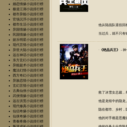
婚恋情缘小说排行榜
极道江湖小说排行榜
都市异能小说排行榜
官场沉浮小说排行榜
都市生活小说排行榜
他从陆战队退役回
异国情缘小说排行榜
当过兵，就不只有
民国情缘小说排行榜
娱乐明星小说排行榜
现代言情小说排行榜
异世大陆小说排行榜
·
《
绝品兵王
》
- 
远古神话小说排行榜
东方玄幻小说排行榜
异能超术小说排行榜
魔法幻情小说排行榜
西方奇幻小说排行榜
异族恋情小说排行榜
玄幻言情小说排行榜
古典仙侠小说排行榜
救了冰雪女总裁，
武侠情缘小说排行榜
远古洪荒小说排行榜
他是龙组中的隐龙
现代修真小说排行榜
隐在都市、乡村，
仙侣奇缘小说排行榜
仙侠奇缘小说排行榜
他的对手都是恶魔
青春疼痛小说排行榜
叛逆成长小说排行榜
他的任务十分危险